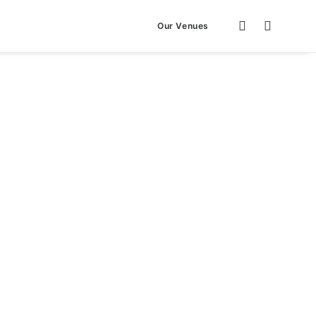
Our Venues